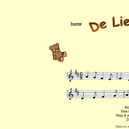
home
Bi
Mak 
Mag ik w
Z
Tekst en 