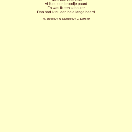
At ik nu een broodje paard
En was ik een kabouter
Dan had ik nu een hele lange baard
M. Busser / R Schröder / J. Dorémi