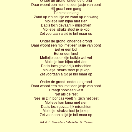
Onder de grond, onder de grond
Daar woont een mol met een jasje van bont
Hij graaft een gang
Tien meter lang
Zand op z’n snuitje en zand op z’n wang
Molletje kan bijna niet zien
Dat is toch gevaarlijk misschien
Molletje, straks stoot je je kop
Zet voortaan altijd je bril maar op
Onder de grond, onder de grond
Daar woont een mol met een jasje van bont
Eet er een bol
Eet er een knol
Molletje eet er zijn buikje wel vol
Molletje kan bijna niet zien
Dat is toch gevaarlijk misschien
Molletje, straks stoot je je kop
Zet voortaan altijd je bril maar op
Onder de grond, onder de grond
Daar woont een mol met een jasje van bont
Draagt nooit een vest
Net als de rest
Nee, in zijn bontjas voelt hij zich het best
Molletje kan bijna niet zien
Dat is toch gevaarlijk misschien
Molletje, straks stoot je je kop
Zet voortaan altijd je bril maar op
Tekst: L. Smulders / Melodie: H. Peters