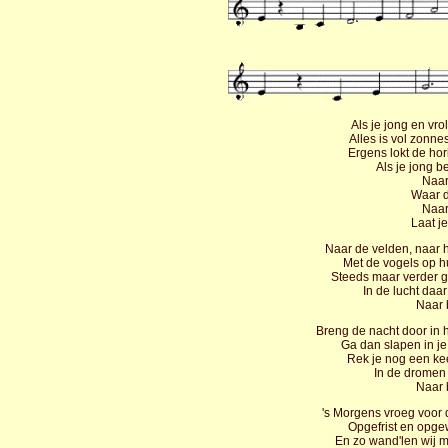
Als je jong en vrol
Alles is vol zonnes
Ergens lokt de hor
Als je jong b
Naar
Waar de
Naar
Laat j
Naar de velden, naar h
Met de vogels op hun
Steeds maar verder ga
In de lucht daar
Naar 
Breng de nacht door in he
Ga dan slapen in je
Rek je nog een keert
In de dromen h
Naar 
's Morgens vroeg voor d
Opgefrist en opgew
En zo wand'len wij m