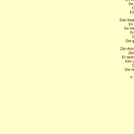
De 
D
En
Dan klap
En 
De mei
En
D
Die gl
Zijn dro
Zij
Er spar
Een 
D
Die m
G.