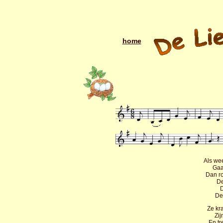
home
Als we
Gaa
Dan r
De
D
De
Ze kr
Zij
En tr