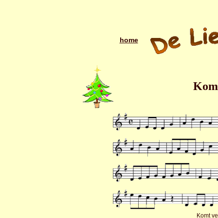
home
Komt
Komt ve