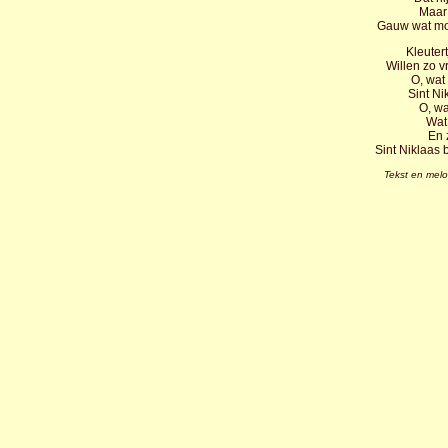
Maar 
Gauw wat moo
Kleutert
Willen zo v
O, wat 
Sint Ni
O, wa
Wat 
En 
Sint Niklaas 
Tekst en melo