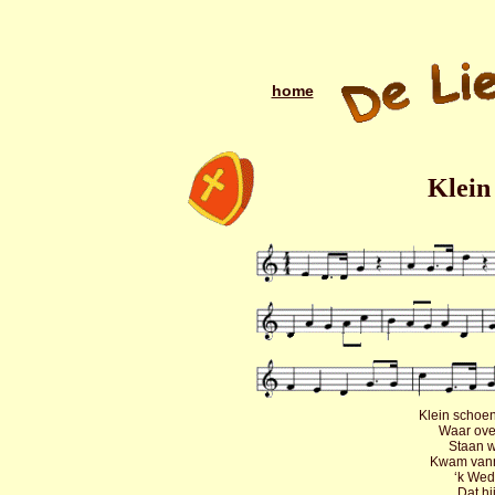
home
Klein
Klein schoent
Waar over
Staan w
Kwam vann
‘k Wed 
Dat hi