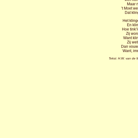
Maar no
’t Moet we
Dat kli
Het kling
En kli
Hoe tink’
Zij wor
Want kli
Zij we
Dan vouwe
Want, imm
Tekst: H.W. van de 