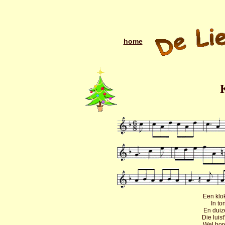
home
Een klok
In to
En duiz
Die luis
Wel hore