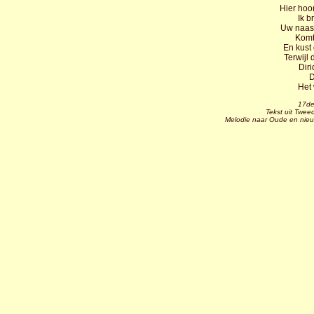
Hier hoor
Ik b
Uw naast
Komt
En kust 
Terwijl 
Diri
D
Het 
17de
Tekst uit Twee
Melodie naar Oude en nieu