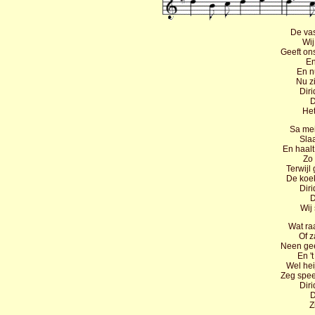
De va
Wij
Geeft on
En
En n
Nu zi
Diri
D
Het
Sa mei
Slaa
En haalt
Zo 
Terwijl
De koek
Diri
D
Wij
Wat raa
Of z
Neen geen
En '
Wel hei
Zeg spee
Diri
D
Z