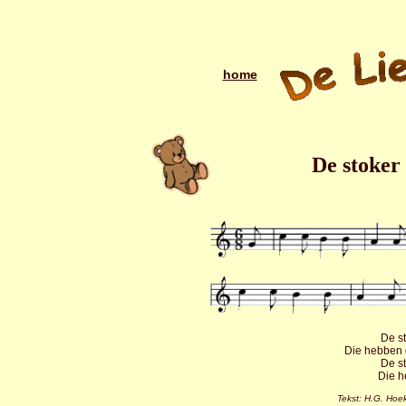
home
De stoker
De st
Die hebben d
De st
Die h
Tekst: H.G. Hoe