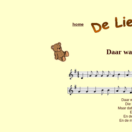
home
Daar wa
Daar w
Die
Maar dat
E
En d
En de m