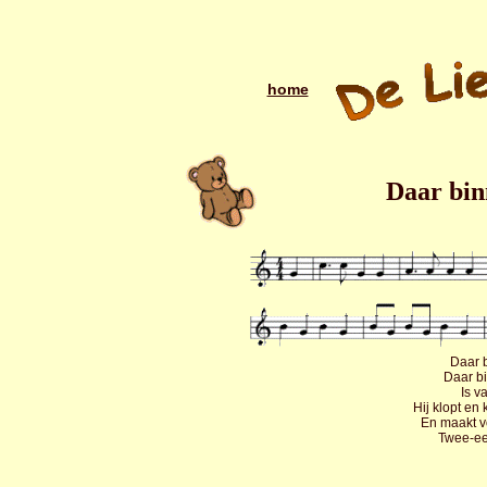
home
Daar bin
Daar b
Daar bi
Is v
Hij klopt en
En maakt v
Twee-ee 