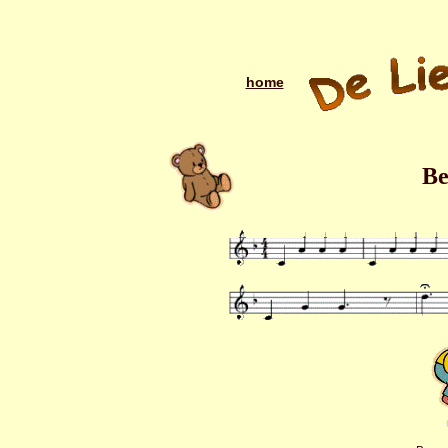
home
Be