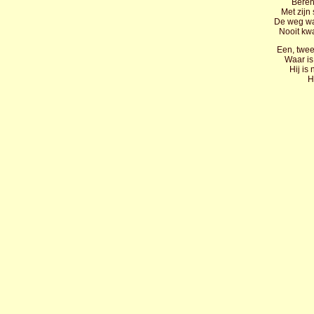
Beren
Met zijn
De weg wa
Nooit kw
Een, twee,
Waar is
Hij is 
H