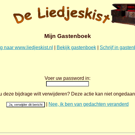
Mijn Gastenboek
g naar www.liedjeskist.nl
|
Bekijk gastenboek
|
Schrijf in gaste
Voer uw password in:
u deze bijdrage wilt verwijderen? Deze actie kan niet ongeda
|
Nee, ik ben van gedachten veranderd